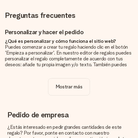
Preguntas frecuentes
Personalizar y hacer el pedido
¿Qué es personalizar y cómo funciona el sitio web?
Puedes comenzar a crear tu regalo haciendo clic en el botón
'Empieza a personalizar'. En nuestro editor de regalos puedes
personalizar el regalo completamente de acuerdo con tus
deseos: añade tu propia imagen y/o texto. También puedes
optar por un diseño genial para que tu regalo sea
verdaderamente único.
Mostrar más
¿La personalización está incluida en el precio?
El precio que se muestra en el sitio web incluye la
personalización de tu obsequio. ¡Bonito y claro!
¿Cómo puedo saber si mi imagen tiene la calidad
Pedido de empresa
adecuada?
Queremos asegurarnos de que estás completamente
¿Estás interesado en pedir grandes cantidades de este
satisfecho con tu regalo. Por eso es importante utilizar fotos
regalo? Por favor, ponte en contacto con nuestro
de alta calidad. Si no estás seguro de la calidad de la imagen,