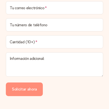
¿Puedo elegir una fecha de entrega?
Tu correo electrónico
Elegir la fecha exacta de entrega no es posible. Una vez
personalizado y completado tu pedido, recibirás una
confirmación con las fechas estimadas de entrega. Una vez
que el pedido haya sido enviado, será la empresa de
Tu número de teléfono
transportes la encargada de entregar el regalo.
¿Cuál es el tiempo de entrega y cuándo recibo mi
obsequio?
Cantidad (10+)
El tiempo de entrega se puede encontrar en la página del
producto del regalo.
Información adicional:
Pago
¿Cómo puedo pagar mi pedido?
Ofrecemos los siguientes métodos de pago: Paypal, tarjeta
de crédito o transferencia bancaria. En caso de elegir
Solicitar ahora
transferencia bancaria, ten en cuenta 3 días adicionales para la
entrega de tu regalo.
Regalo recibido