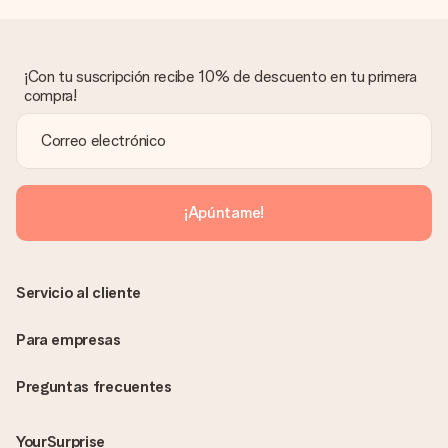
¿Qué pasa si el regalo no es del todo de mi agrado?
Lamentamos mucho que no estés satisfecho con tu regalo.
No era nuestra intención, por lo que nos gustaría resolver este
asunto contigo. Ponte en contacto con nuestro equipo de
¡Con tu suscripción recibe 10% de descuento en tu primera
atención al cliente por teléfono, correo electrónico o chat y
compra!
buscaremos una solución adecuada para ti.
¿Se envía la factura junto con el pedido?
La factura y cualquier otra información relativa a tu regalo se
enviará únicamente por correo electrónico. El regalo se enviará
sin ninguna información adicional Así, evitaremos que la
¡Apúntame!
persona que recibe el regalo la vea. ¡No le enviaremos nada
más que su increíble regalo! ¿Quieres que sepa quién se lo
envía? ¡Rellena nuestra chulísima tarjeta de regalo en la cesta
de la compra!
Servicio al cliente
Para empresas
Preguntas frecuentes
YourSurprise