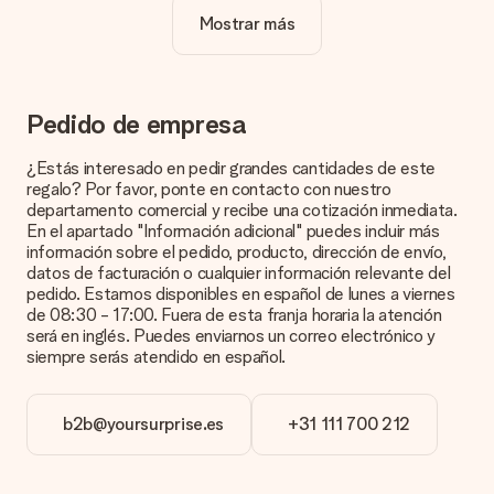
Mostrar más
¿La personalización está incluida en el precio?
El precio que se muestra en el sitio web incluye la
personalización de tu obsequio. ¡Bonito y claro!
¿Cómo puedo saber si mi imagen tiene la calidad
Pedido de empresa
adecuada?
Queremos asegurarnos de que estás completamente
¿Estás interesado en pedir grandes cantidades de este
satisfecho con tu regalo. Por eso es importante utilizar fotos
regalo? Por favor, ponte en contacto con nuestro
de alta calidad. Si no estás seguro de la calidad de la imagen,
departamento comercial y recibe una cotización inmediata.
ponte en contacto con nuestro equipo de atención al cliente e
En el apartado "Información adicional" puedes incluir más
incluye la foto junto con el regalo que te interesa encargar.
información sobre el pedido, producto, dirección de envío,
Ellos podrán comprobar la calidad por ti.
datos de facturación o cualquier información relevante del
pedido. Estamos disponibles en español de lunes a viernes
¿Qué formatos puedo cargar?
de 08:30 - 17:00. Fuera de esta franja horaria la atención
Puedes carga archivos JPG y PNG en nuestro editor. ¿Es
será en inglés. Puedes enviarnos un correo electrónico y
esto demasiado técnico o tienes una imagen de un formato
siempre serás atendido en español.
diferente que te gustaría usar? Ponte en contacto con
nuestro servicio de atención al cliente. ¡Estaremos
encantados de ayudarte para que puedas crear el regalo que
b2b@yoursurprise.es
+31 111 700 212
deseas!
¿Qué pasa si el color u opción que deseo no está
disponible?