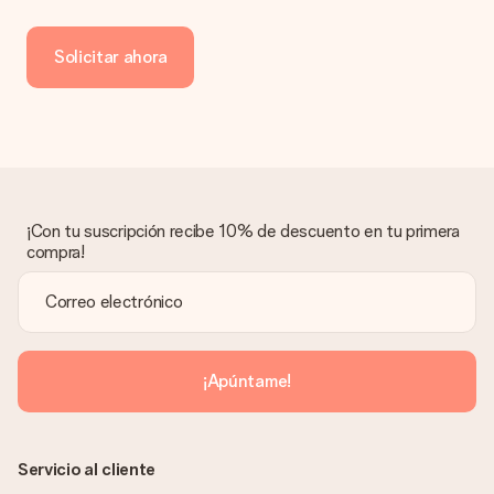
Ofrecemos los siguientes métodos de pago: Paypal, tarjeta
de crédito o transferencia bancaria. En caso de elegir
Solicitar ahora
transferencia bancaria, ten en cuenta 3 días adicionales para la
entrega de tu regalo.
Regalo recibido
¿Qué pasa si el regalo no es del todo de mi agrado?
Lamentamos mucho que no estés satisfecho con tu regalo.
No era nuestra intención, por lo que nos gustaría resolver este
asunto contigo. Ponte en contacto con nuestro equipo de
¡Con tu suscripción recibe 10% de descuento en tu primera
atención al cliente por teléfono, correo electrónico o chat y
compra!
buscaremos una solución adecuada para ti.
¿Se envía la factura junto con el pedido?
La factura y cualquier otra información relativa a tu regalo se
enviará únicamente por correo electrónico. El regalo se enviará
sin ninguna información adicional Así, evitaremos que la
¡Apúntame!
persona que recibe el regalo la vea. ¡No le enviaremos nada
más que su increíble regalo! ¿Quieres que sepa quién se lo
envía? ¡Rellena nuestra chulísima tarjeta de regalo en la cesta
de la compra!
Servicio al cliente