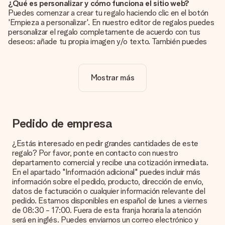
¿Qué es personalizar y cómo funciona el sitio web?
Puedes comenzar a crear tu regalo haciendo clic en el botón
'Empieza a personalizar'. En nuestro editor de regalos puedes
personalizar el regalo completamente de acuerdo con tus
deseos: añade tu propia imagen y/o texto. También puedes
optar por un diseño genial para que tu regalo sea
verdaderamente único.
Mostrar más
¿La personalización está incluida en el precio?
El precio que se muestra en el sitio web incluye la
personalización de tu obsequio. ¡Bonito y claro!
¿Cómo puedo saber si mi imagen tiene la calidad
Pedido de empresa
adecuada?
Queremos asegurarnos de que estás completamente
¿Estás interesado en pedir grandes cantidades de este
satisfecho con tu regalo. Por eso es importante utilizar fotos
regalo? Por favor, ponte en contacto con nuestro
de alta calidad. Si no estás seguro de la calidad de la imagen,
departamento comercial y recibe una cotización inmediata.
ponte en contacto con nuestro equipo de atención al cliente e
En el apartado "Información adicional" puedes incluir más
incluye la foto junto con el regalo que te interesa encargar.
información sobre el pedido, producto, dirección de envío,
Ellos podrán comprobar la calidad por ti.
datos de facturación o cualquier información relevante del
pedido. Estamos disponibles en español de lunes a viernes
¿Qué formatos puedo cargar?
de 08:30 - 17:00. Fuera de esta franja horaria la atención
Puedes carga archivos JPG y PNG en nuestro editor. ¿Es
será en inglés. Puedes enviarnos un correo electrónico y
esto demasiado técnico o tienes una imagen de un formato