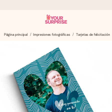
Pide hoy y se envía en 1 día laborable
Página principal
Impresiones fotográficas
Tarjetas de felicitación
Preparamos tu regalo con cuidado y lo enviamos al vuelo,
para que lo entregues en el momento perfecto, cuando más
importa.
4,5 (basado en +15.000 opiniones)
Nuestros regalos inspiran. Los clientes nos dan un 4,5 en
Google Reviews.
Tarjeta de felicitación gratuita
Crea algo único en pocos pasos – con su nombre, tu foto o