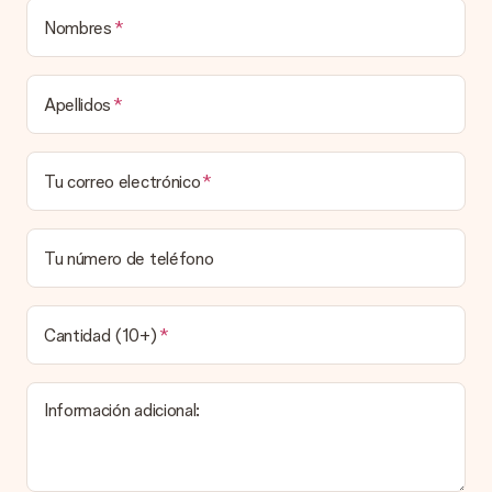
una caja decorada con motivos de fiesta. Así, tu obsequio
está listo para ser entregado o enviarse directamente al
Nombres
destinatario.
Tiempo de entrega, opciones de entrega y
Apellidos
costos de envío.
¿Puedo elegir una fecha de entrega?
Tu correo electrónico
Elegir la fecha exacta de entrega no es posible. Una vez
personalizado y completado tu pedido, recibirás una
confirmación con las fechas estimadas de entrega. Una vez
que el pedido haya sido enviado, será la empresa de
Tu número de teléfono
transportes la encargada de entregar el regalo.
¿Cuál es el tiempo de entrega y cuándo recibo mi
obsequio?
Cantidad (10+)
El tiempo de entrega se puede encontrar en la página del
producto del regalo.
Información adicional:
Pago
¿Cómo puedo pagar mi pedido?