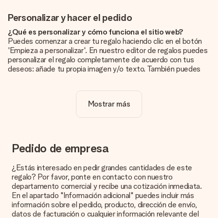
Personalizar y hacer el pedido
¿Qué es personalizar y cómo funciona el sitio web?
Puedes comenzar a crear tu regalo haciendo clic en el botón
'Empieza a personalizar'. En nuestro editor de regalos puedes
personalizar el regalo completamente de acuerdo con tus
deseos: añade tu propia imagen y/o texto. También puedes
optar por un diseño genial para que tu regalo sea
verdaderamente único.
Mostrar más
¿La personalización está incluida en el precio?
El precio que se muestra en el sitio web incluye la
personalización de tu obsequio. ¡Bonito y claro!
¿Cómo puedo saber si mi imagen tiene la calidad
Pedido de empresa
adecuada?
Queremos asegurarnos de que estás completamente
¿Estás interesado en pedir grandes cantidades de este
satisfecho con tu regalo. Por eso es importante utilizar fotos
regalo? Por favor, ponte en contacto con nuestro
de alta calidad. Si no estás seguro de la calidad de la imagen,
departamento comercial y recibe una cotización inmediata.
ponte en contacto con nuestro equipo de atención al cliente e
En el apartado "Información adicional" puedes incluir más
incluye la foto junto con el regalo que te interesa encargar.
información sobre el pedido, producto, dirección de envío,
Ellos podrán comprobar la calidad por ti.
datos de facturación o cualquier información relevante del