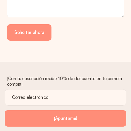
Pago
¿Cómo puedo pagar mi pedido?
Ofrecemos los siguientes métodos de pago: Paypal, tarjeta
de crédito o transferencia bancaria. En caso de elegir
Solicitar ahora
transferencia bancaria, ten en cuenta 3 días adicionales para la
entrega de tu regalo.
Regalo recibido
¿Qué pasa si el regalo no es del todo de mi agrado?
Lamentamos mucho que no estés satisfecho con tu regalo.
No era nuestra intención, por lo que nos gustaría resolver este
asunto contigo. Ponte en contacto con nuestro equipo de
¡Con tu suscripción recibe 10% de descuento en tu primera
atención al cliente por teléfono, correo electrónico o chat y
compra!
buscaremos una solución adecuada para ti.
¿Se envía la factura junto con el pedido?
La factura y cualquier otra información relativa a tu regalo se
enviará únicamente por correo electrónico. El regalo se enviará
sin ninguna información adicional Así, evitaremos que la
¡Apúntame!
persona que recibe el regalo la vea. ¡No le enviaremos nada
más que su increíble regalo! ¿Quieres que sepa quién se lo