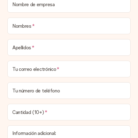
¿Está envuelto mi regalo?
Nombre de empresa
Actualmente, no tenemos (aún) un servicio de envoltura de
regalos para envolver tu presente. Los regalos se envían en
una caja decorada con motivos de fiesta. Así, tu obsequio
está listo para ser entregado o enviarse directamente al
Nombres
destinatario.
Tiempo de entrega, opciones de entrega y
Apellidos
costos de envío.
¿Puedo elegir una fecha de entrega?
Tu correo electrónico
Elegir la fecha exacta de entrega no es posible. Una vez
personalizado y completado tu pedido, recibirás una
confirmación con las fechas estimadas de entrega. Una vez
que el pedido haya sido enviado, será la empresa de
Tu número de teléfono
transportes la encargada de entregar el regalo.
¿Cuál es el tiempo de entrega y cuándo recibo mi
obsequio?
Cantidad (10+)
El tiempo de entrega se puede encontrar en la página del
producto del regalo.
Información adicional: