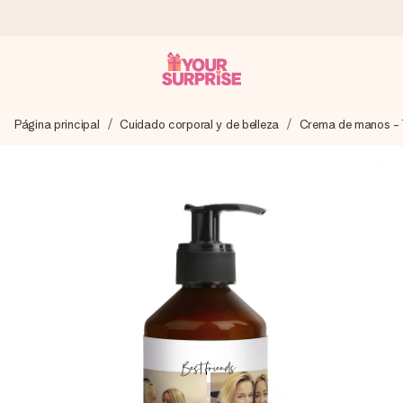
Pide hoy y se envía en 1 día laborable
Página principal
Cuidado corporal y de belleza
Crema de manos - 
Preparamos tu regalo con cuidado y lo enviamos al vuelo,
para que lo entregues en el momento perfecto, cuando más
importa.
4,5 (basado en +15.000 opiniones)
Nuestros regalos inspiran. Los clientes nos dan un 4,5 en
Google Reviews.
Tarjeta de felicitación gratuita
Crea algo único en pocos pasos – con su nombre, tu foto o