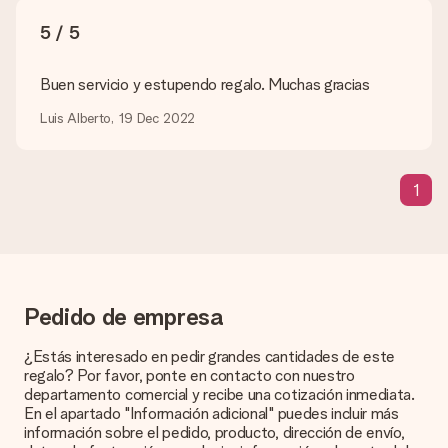
¿Qué formatos puedo cargar?
5 / 5
Puedes carga archivos JPG y PNG en nuestro editor. ¿Es
esto demasiado técnico o tienes una imagen de un formato
diferente que te gustaría usar? Ponte en contacto con
Buen servicio y estupendo regalo. Muchas gracias
nuestro servicio de atención al cliente. ¡Estaremos
encantados de ayudarte para que puedas crear el regalo que
Luis Alberto, 19 Dec 2022
deseas!
¿Qué pasa si el color u opción que deseo no está
1
disponible?
¿Estás buscando un regalo específico o un regalo en un color
específico, pero no aparece en el sitio web? Ponte en
contacto con nuestro equipo de servicio al cliente; ¡Nos
encantará ayudarte!
¿Cómo agrego una tarjeta de regalo a mi obsequio? /
Pedido de empresa
¿Qué es exactamente una tarjeta de regalo?
Al hacer clic en 'Tarjeta gratis' en la cesta de la compra,
¿Estás interesado en pedir grandes cantidades de este
puedes agregar la tarjeta gratuita a tu regalo. Puedes poner
regalo? Por favor, ponte en contacto con nuestro
un mensaje personal en esta tarjeta para que el destinatario
departamento comercial y recibe una cotización inmediata.
sepa exactamente a quién agradecer por esta hermosa
En el apartado "Información adicional" puedes incluir más
sorpresa.
información sobre el pedido, producto, dirección de envío,