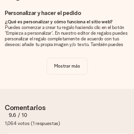
Personalizar y hacer el pedido
¿Qué es personalizar y cómo funciona el sitio web?
Puedes comenzar a crear tu regalo haciendo clic en el botón
'Empieza a personalizar'. En nuestro editor de regalos puedes
personalizar el regalo completamente de acuerdo con tus
deseos: añade tu propia imagen y/o texto. También puedes
optar por un diseño genial para que tu regalo sea
verdaderamente único.
Mostrar más
¿La personalización está incluida en el precio?
El precio que se muestra en el sitio web incluye la
personalización de tu obsequio. ¡Bonito y claro!
¿Cómo puedo saber si mi imagen tiene la calidad
adecuada?
Queremos asegurarnos de que estás completamente
Comentarios
satisfecho con tu regalo. Por eso es importante utilizar fotos
de alta calidad. Si no estás seguro de la calidad de la imagen,
9.6
/ 10
ponte en contacto con nuestro equipo de atención al cliente e
1,064 votos
(
1 respuestas
)
incluye la foto junto con el regalo que te interesa encargar.
Ellos podrán comprobar la calidad por ti.