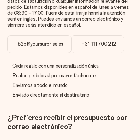
datos de facturación o cualquier información relevante del
¿Está envuelto mi regalo?
pedido. Estamos disponibles en español de lunes a viernes
Actualmente, no tenemos (aún) un servicio de envoltura de
de 08:30 - 17:00. Fuera de esta franja horaria la atención
regalos para envolver tu presente. Los regalos se envían en
será en inglés. Puedes enviarnos un correo electrónico y
una caja decorada con motivos de fiesta. Así, tu obsequio
siempre serás atendido en español.
está listo para ser entregado o enviarse directamente al
destinatario.
b2b@yoursurprise.es
+31 111 700 212
Tiempo de entrega, opciones de entrega y
costos de envío.
Cada regalo con una personalización única
¿Puedo elegir una fecha de entrega?
Elegir la fecha exacta de entrega no es posible. Una vez
Realice pedidos al por mayor fácilmente
personalizado y completado tu pedido, recibirás una
confirmación con las fechas estimadas de entrega. Una vez
Enviamos a todo el mundo
que el pedido haya sido enviado, será la empresa de
Enviado directamente al destinatario
transportes la encargada de entregar el regalo.
¿Cuál es el tiempo de entrega y cuándo recibo mi
obsequio?
¿Prefieres recibir el presupuesto por
El tiempo de entrega se puede encontrar en la página del
correo electrónico?
producto del regalo.