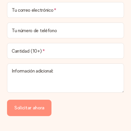
¿Puedo elegir una fecha de entrega?
Tu correo electrónico
Elegir la fecha exacta de entrega no es posible. Una vez
personalizado y completado tu pedido, recibirás una
confirmación con las fechas estimadas de entrega. Una vez
que el pedido haya sido enviado, será la empresa de
Tu número de teléfono
transportes la encargada de entregar el regalo.
¿Cuál es el tiempo de entrega y cuándo recibo mi
obsequio?
Cantidad (10+)
El tiempo de entrega se puede encontrar en la página del
producto del regalo.
Información adicional:
Pago
¿Cómo puedo pagar mi pedido?
Ofrecemos los siguientes métodos de pago: Paypal, tarjeta
de crédito o transferencia bancaria. En caso de elegir
Solicitar ahora
transferencia bancaria, ten en cuenta 3 días adicionales para la
entrega de tu regalo.
Regalo recibido