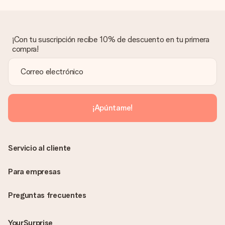
¿Qué pasa si el regalo no es del todo de mi agrado?
Lamentamos mucho que no estés satisfecho con tu regalo.
No era nuestra intención, por lo que nos gustaría resolver este
asunto contigo. Ponte en contacto con nuestro equipo de
¡Con tu suscripción recibe 10% de descuento en tu primera
atención al cliente por teléfono, correo electrónico o chat y
compra!
buscaremos una solución adecuada para ti.
¿Se envía la factura junto con el pedido?
La factura y cualquier otra información relativa a tu regalo se
enviará únicamente por correo electrónico. El regalo se enviará
sin ninguna información adicional Así, evitaremos que la
¡Apúntame!
persona que recibe el regalo la vea. ¡No le enviaremos nada
más que su increíble regalo! ¿Quieres que sepa quién se lo
envía? ¡Rellena nuestra chulísima tarjeta de regalo en la cesta
de la compra!
Servicio al cliente
Para empresas
Preguntas frecuentes
YourSurprise