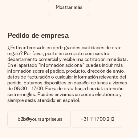
Mostrar más
¿La personalización está incluida en el precio?
El precio que se muestra en el sitio web incluye la
personalización de tu obsequio. ¡Bonito y claro!
¿Cómo puedo saber si mi imagen tiene la calidad
Pedido de empresa
adecuada?
Queremos asegurarnos de que estás completamente
¿Estás interesado en pedir grandes cantidades de este
satisfecho con tu regalo. Por eso es importante utilizar fotos
regalo? Por favor, ponte en contacto con nuestro
de alta calidad. Si no estás seguro de la calidad de la imagen,
departamento comercial y recibe una cotización inmediata.
ponte en contacto con nuestro equipo de atención al cliente e
En el apartado "Información adicional" puedes incluir más
incluye la foto junto con el regalo que te interesa encargar.
información sobre el pedido, producto, dirección de envío,
Ellos podrán comprobar la calidad por ti.
datos de facturación o cualquier información relevante del
pedido. Estamos disponibles en español de lunes a viernes
¿Qué formatos puedo cargar?
de 08:30 - 17:00. Fuera de esta franja horaria la atención
Puedes carga archivos JPG y PNG en nuestro editor. ¿Es
será en inglés. Puedes enviarnos un correo electrónico y
esto demasiado técnico o tienes una imagen de un formato
siempre serás atendido en español.
diferente que te gustaría usar? Ponte en contacto con
nuestro servicio de atención al cliente. ¡Estaremos
encantados de ayudarte para que puedas crear el regalo que
b2b@yoursurprise.es
+31 111 700 212
deseas!
¿Qué pasa si el color u opción que deseo no está
disponible?