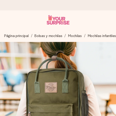
Pide hoy y se envía en 1 día laborable
Página principal
Bolsas y mochilas
Mochilas
Mochilas infantil
Preparamos tu regalo con cuidado y lo enviamos al vuelo,
para que lo entregues en el momento perfecto, cuando más
importa.
4,5 (basado en +15.000 opiniones)
Nuestros regalos inspiran. Los clientes nos dan un 4,5 en
Google Reviews.
Tarjeta de felicitación gratuita
Crea algo único en pocos pasos – con su nombre, tu foto o