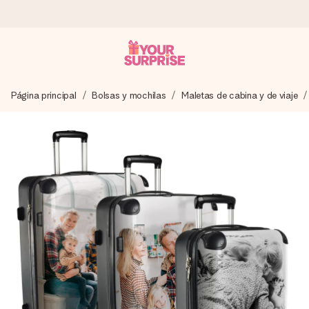
Pide hoy y se envía en 1 día laborable
Página principal
Bolsas y mochilas
Maletas de cabina y de viaje
Preparamos tu regalo con cuidado y lo enviamos al vuelo,
para que lo entregues en el momento perfecto, cuando más
importa.
4,5 (basado en +15.000 opiniones)
Nuestros regalos inspiran. Los clientes nos dan un 4,5 en
Google Reviews.
Tarjeta de felicitación gratuita
Crea algo único en pocos pasos – con su nombre, tu foto o