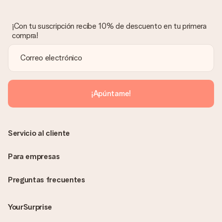
Lamentamos mucho que no estés satisfecho con tu regalo.
No era nuestra intención, por lo que nos gustaría resolver este
asunto contigo. Ponte en contacto con nuestro equipo de
¡Con tu suscripción recibe 10% de descuento en tu primera
atención al cliente por teléfono, correo electrónico o chat y
compra!
buscaremos una solución adecuada para ti.
¿Se envía la factura junto con el pedido?
La factura y cualquier otra información relativa a tu regalo se
enviará únicamente por correo electrónico. El regalo se enviará
sin ninguna información adicional Así, evitaremos que la
¡Apúntame!
persona que recibe el regalo la vea. ¡No le enviaremos nada
más que su increíble regalo! ¿Quieres que sepa quién se lo
envía? ¡Rellena nuestra chulísima tarjeta de regalo en la cesta
de la compra!
Servicio al cliente
Para empresas
Preguntas frecuentes
YourSurprise