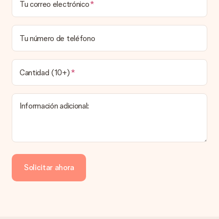
Tu correo electrónico
Elegir la fecha exacta de entrega no es posible. Una vez
personalizado y completado tu pedido, recibirás una
confirmación con las fechas estimadas de entrega. Una vez
que el pedido haya sido enviado, será la empresa de
Tu número de teléfono
transportes la encargada de entregar el regalo.
¿Cuál es el tiempo de entrega y cuándo recibo mi
obsequio?
Cantidad (10+)
El tiempo de entrega se puede encontrar en la página del
producto del regalo.
Información adicional:
Pago
¿Cómo puedo pagar mi pedido?
Ofrecemos los siguientes métodos de pago: Paypal, tarjeta
de crédito o transferencia bancaria. En caso de elegir
Solicitar ahora
transferencia bancaria, ten en cuenta 3 días adicionales para la
entrega de tu regalo.
Regalo recibido
¿Qué pasa si el regalo no es del todo de mi agrado?