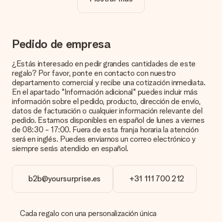
¿La personalización está incluida en el precio?
El precio que se muestra en el sitio web incluye la
personalización de tu obsequio. ¡Bonito y claro!
¿Cómo puedo saber si mi imagen tiene la calidad
Pedido de empresa
adecuada?
Queremos asegurarnos de que estás completamente
¿Estás interesado en pedir grandes cantidades de este
satisfecho con tu regalo. Por eso es importante utilizar fotos
regalo? Por favor, ponte en contacto con nuestro
de alta calidad. Si no estás seguro de la calidad de la imagen,
departamento comercial y recibe una cotización inmediata.
ponte en contacto con nuestro equipo de atención al cliente e
En el apartado "Información adicional" puedes incluir más
incluye la foto junto con el regalo que te interesa encargar.
información sobre el pedido, producto, dirección de envío,
Ellos podrán comprobar la calidad por ti.
datos de facturación o cualquier información relevante del
pedido. Estamos disponibles en español de lunes a viernes
¿Qué formatos puedo cargar?
de 08:30 - 17:00. Fuera de esta franja horaria la atención
Puedes carga archivos JPG y PNG en nuestro editor. ¿Es
será en inglés. Puedes enviarnos un correo electrónico y
esto demasiado técnico o tienes una imagen de un formato
siempre serás atendido en español.
diferente que te gustaría usar? Ponte en contacto con
nuestro servicio de atención al cliente. ¡Estaremos
encantados de ayudarte para que puedas crear el regalo que
b2b@yoursurprise.es
+31 111 700 212
deseas!
¿Qué pasa si el color u opción que deseo no está
disponible?
Cada regalo con una personalización única
¿Estás buscando un regalo específico o un regalo en un color