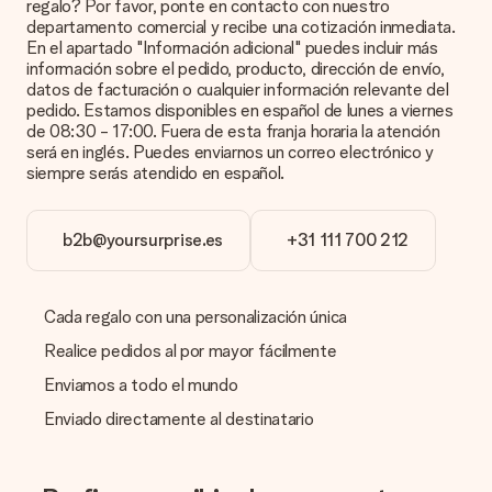
regalo? Por favor, ponte en contacto con nuestro
de alta calidad. Si no estás seguro de la calidad de la imagen,
departamento comercial y recibe una cotización inmediata.
ponte en contacto con nuestro equipo de atención al cliente e
En el apartado "Información adicional" puedes incluir más
incluye la foto junto con el regalo que te interesa encargar.
información sobre el pedido, producto, dirección de envío,
Ellos podrán comprobar la calidad por ti.
datos de facturación o cualquier información relevante del
pedido. Estamos disponibles en español de lunes a viernes
¿Qué formatos puedo cargar?
de 08:30 - 17:00. Fuera de esta franja horaria la atención
Puedes carga archivos JPG y PNG en nuestro editor. ¿Es
será en inglés. Puedes enviarnos un correo electrónico y
esto demasiado técnico o tienes una imagen de un formato
siempre serás atendido en español.
diferente que te gustaría usar? Ponte en contacto con
nuestro servicio de atención al cliente. ¡Estaremos
encantados de ayudarte para que puedas crear el regalo que
b2b@yoursurprise.es
+31 111 700 212
deseas!
¿Qué pasa si el color u opción que deseo no está
disponible?
Cada regalo con una personalización única
¿Estás buscando un regalo específico o un regalo en un color
específico, pero no aparece en el sitio web? Ponte en
Realice pedidos al por mayor fácilmente
contacto con nuestro equipo de servicio al cliente; ¡Nos
Enviamos a todo el mundo
encantará ayudarte!
Enviado directamente al destinatario
¿Cómo agrego una tarjeta de regalo a mi obsequio? /
¿Qué es exactamente una tarjeta de regalo?
Al hacer clic en 'Tarjeta gratis' en la cesta de la compra,