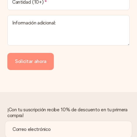
obsequio?
Cantidad (10+)
El tiempo de entrega se puede encontrar en la página del
producto del regalo.
Información adicional:
Pago
¿Cómo puedo pagar mi pedido?
Ofrecemos los siguientes métodos de pago: Paypal, tarjeta
de crédito o transferencia bancaria. En caso de elegir
Solicitar ahora
transferencia bancaria, ten en cuenta 3 días adicionales para la
entrega de tu regalo.
Regalo recibido
¿Qué pasa si el regalo no es del todo de mi agrado?
Lamentamos mucho que no estés satisfecho con tu regalo.
No era nuestra intención, por lo que nos gustaría resolver este
asunto contigo. Ponte en contacto con nuestro equipo de
¡Con tu suscripción recibe 10% de descuento en tu primera
atención al cliente por teléfono, correo electrónico o chat y
compra!
buscaremos una solución adecuada para ti.
¿Se envía la factura junto con el pedido?
La factura y cualquier otra información relativa a tu regalo se