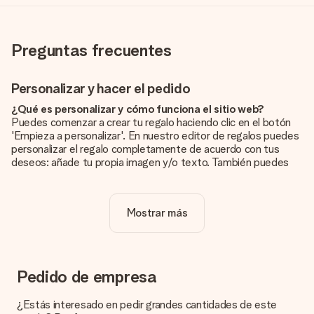
Preguntas frecuentes
Personalizar y hacer el pedido
¿Qué es personalizar y cómo funciona el sitio web?
Puedes comenzar a crear tu regalo haciendo clic en el botón
'Empieza a personalizar'. En nuestro editor de regalos puedes
personalizar el regalo completamente de acuerdo con tus
deseos: añade tu propia imagen y/o texto. También puedes
optar por un diseño genial para que tu regalo sea
verdaderamente único.
Mostrar más
¿La personalización está incluida en el precio?
El precio que se muestra en el sitio web incluye la
personalización de tu obsequio. ¡Bonito y claro!
¿Cómo puedo saber si mi imagen tiene la calidad
Pedido de empresa
adecuada?
Queremos asegurarnos de que estás completamente
¿Estás interesado en pedir grandes cantidades de este
satisfecho con tu regalo. Por eso es importante utilizar fotos