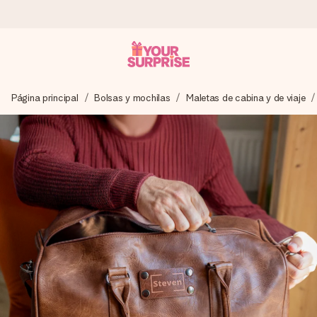
Pide hoy y se envía en 1 día laborable
Página principal
Bolsas y mochilas
Maletas de cabina y de viaje
Preparamos tu regalo con cuidado y lo enviamos al vuelo,
para que lo entregues en el momento perfecto, cuando más
importa.
4,5 (basado en +15.000 opiniones)
Nuestros regalos inspiran. Los clientes nos dan un 4,5 en
Google Reviews.
Tarjeta de felicitación gratuita
Crea algo único en pocos pasos – con su nombre, tu foto o