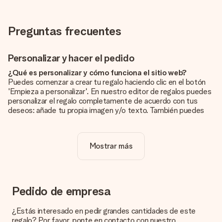
Preguntas frecuentes
Personalizar y hacer el pedido
¿Qué es personalizar y cómo funciona el sitio web?
Puedes comenzar a crear tu regalo haciendo clic en el botón
'Empieza a personalizar'. En nuestro editor de regalos puedes
personalizar el regalo completamente de acuerdo con tus
deseos: añade tu propia imagen y/o texto. También puedes
optar por un diseño genial para que tu regalo sea
verdaderamente único.
Mostrar más
¿La personalización está incluida en el precio?
El precio que se muestra en el sitio web incluye la
personalización de tu obsequio. ¡Bonito y claro!
¿Cómo puedo saber si mi imagen tiene la calidad
Pedido de empresa
adecuada?
Queremos asegurarnos de que estás completamente
¿Estás interesado en pedir grandes cantidades de este
satisfecho con tu regalo. Por eso es importante utilizar fotos
regalo? Por favor, ponte en contacto con nuestro