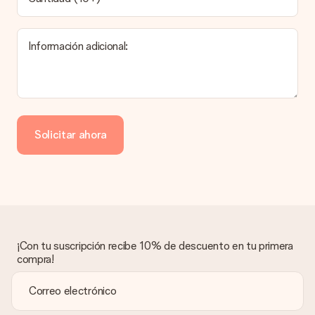
El tiempo de entrega se puede encontrar en la página del
producto del regalo.
Información adicional:
Pago
¿Cómo puedo pagar mi pedido?
Ofrecemos los siguientes métodos de pago: Paypal, tarjeta
de crédito o transferencia bancaria. En caso de elegir
Solicitar ahora
transferencia bancaria, ten en cuenta 3 días adicionales para la
entrega de tu regalo.
Regalo recibido
¿Qué pasa si el regalo no es del todo de mi agrado?
Lamentamos mucho que no estés satisfecho con tu regalo.
No era nuestra intención, por lo que nos gustaría resolver este
asunto contigo. Ponte en contacto con nuestro equipo de
¡Con tu suscripción recibe 10% de descuento en tu primera
atención al cliente por teléfono, correo electrónico o chat y
compra!
buscaremos una solución adecuada para ti.
¿Se envía la factura junto con el pedido?
La factura y cualquier otra información relativa a tu regalo se