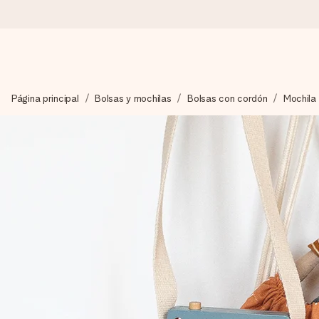
Pide hoy y se envía en 1 día laborable
Página principal
Bolsas y mochilas
Bolsas con cordón
Mochila 
Preparamos tu regalo con cuidado y lo enviamos al vuelo, par
4,5 (basado en +15.000 opiniones)
Nuestros regalos inspiran. Los clientes nos dan un 4,5 en Goo
Tarjeta de felicitación gratuita
Crea algo único en pocos pasos – con su nombre, tu foto o un m
momento.