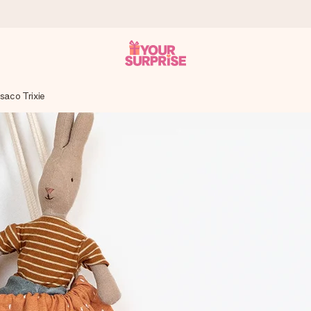
saco Trixie
a que lo entregues en el momento perfecto, cuando más importa.
gle Reviews.
ensaje que llegue al corazón. Sin complicaciones, solo todo el amo