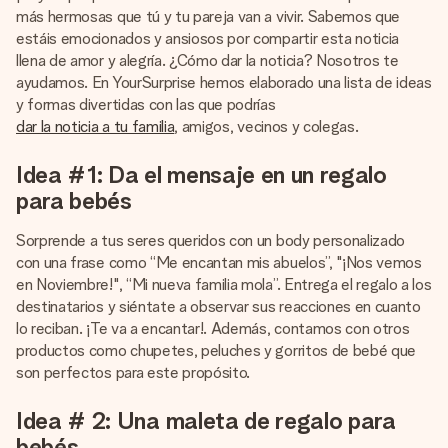
un mensaje que llegue al corazón. Sin complicaciones, solo
más hermosas que tú y tu pareja van a vivir. Sabemos que
todo el amor para el momento.
estáis emocionados y ansiosos por compartir esta noticia
llena de amor y alegría. ¿Cómo dar la noticia? Nosotros te
ayudamos. En YourSurprise hemos elaborado una lista de ideas
y formas divertidas con las que podrías
dar la noticia a tu familia
, amigos, vecinos y colegas.
Idea #1: Da el mensaje en un regalo
para bebés
Sorprende a tus seres queridos con un body personalizado
con una frase como “Me encantan mis abuelos”, "¡Nos vemos
en Noviembre!", “Mi nueva familia mola”. Entrega el regalo a los
destinatarios y siéntate a observar sus reacciones en cuanto
lo reciban. ¡Te va a encantar!. Además, contamos con otros
productos como chupetes, peluches y gorritos de bebé que
son perfectos para este propósito.
Idea # 2: Una maleta de regalo para
bebés