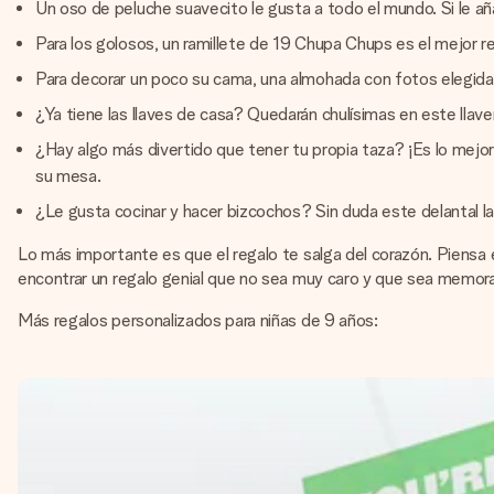
Un oso de peluche suavecito le gusta a todo el mundo. Si le aña
Para los golosos, un ramillete de 19 Chupa Chups es el mejor reg
Para decorar un poco su cama, una almohada con fotos elegidas 
¿Ya tiene las llaves de casa? Quedarán chulísimas en este llave
¿Hay algo más divertido que tener tu propia taza? ¡Es lo mejor!
su mesa.
¿Le gusta cocinar y hacer bizcochos? Sin duda este delantal la 
Lo más importante es que el regalo te salga del corazón. Piensa e
encontrar un regalo genial que no sea muy caro y que sea memora
Más regalos personalizados para niñas de 9 años: