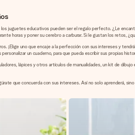
ños
, los juguetes educativos pueden ser el regalo perfecto. ¿Le encan
te horas y poner su cerebro a carburar. Si le gustan los retos, ¿q
 libros. ¡Elige uno que encaje a la perfección con sus intereses y ten
s personalizar un cuaderno, para que pueda escribir sus propias histor
adores, lápices y otros artículos de manualidades, un kit de dibujo 
úrate que concuerda con sus intereses. Así no solo aprenderá, sino 