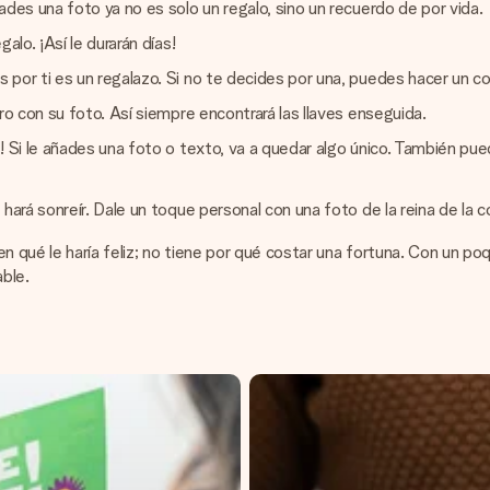
des una foto ya no es solo un regalo, sino un recuerdo de por vida.
alo. ¡Así le durarán días!
por ti es un regalazo. Si no te decides por una, puedes hacer un co
ro con su foto. Así siempre encontrará las llaves enseguida.
 Si le añades una foto o texto, va a quedar algo único. También puede
hará sonreír. Dale un toque personal con una foto de la reina de la c
n qué le haría feliz; no tiene por qué costar una fortuna. Con un po
ble.