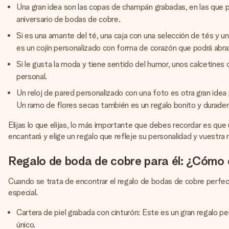
Una gran idea son las copas de champán grabadas, en las que p
aniversario de bodas de cobre.
Si es una amante del té, una caja con una selección de tés y u
es un cojín personalizado con forma de corazón que podrá abraz
Si le gusta la moda y tiene sentido del humor, unos calcetines 
personal.
Un reloj de pared personalizado con una foto es otra gran idea 
Un ramo de flores secas también es un regalo bonito y durader
Elijas lo que elijas, lo más importante que debes recordar es que
encantará y elige un regalo que refleje su personalidad y vuestra r
Regalo de boda de cobre para él: ¿Cómo 
Cuando se trata de encontrar el regalo de bodas de cobre perfecto 
especial.
Cartera de piel grabada con cinturón: Este es un gran regalo per
único.