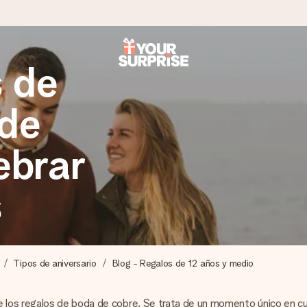
 de
a que lo entregues en el momento perfecto, cuando más importa.
 de
ebrar
gle Reviews.
s
ensaje que llegue al corazón. Sin complicaciones, solo todo el amo
Tipos de aniversario
Blog - Regalos de 12 años y medio
os regalos de boda de cobre. Se trata de un momento único en cual