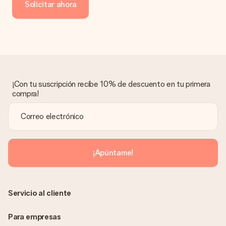
Solicitar ahora
transferencia bancaria, ten en cuenta 3 días adicionales para la
entrega de tu regalo.
Regalo recibido
¿Qué pasa si el regalo no es del todo de mi agrado?
Lamentamos mucho que no estés satisfecho con tu regalo.
No era nuestra intención, por lo que nos gustaría resolver este
asunto contigo. Ponte en contacto con nuestro equipo de
¡Con tu suscripción recibe 10% de descuento en tu primera
atención al cliente por teléfono, correo electrónico o chat y
compra!
buscaremos una solución adecuada para ti.
¿Se envía la factura junto con el pedido?
La factura y cualquier otra información relativa a tu regalo se
enviará únicamente por correo electrónico. El regalo se enviará
sin ninguna información adicional Así, evitaremos que la
¡Apúntame!
persona que recibe el regalo la vea. ¡No le enviaremos nada
más que su increíble regalo! ¿Quieres que sepa quién se lo
envía? ¡Rellena nuestra chulísima tarjeta de regalo en la cesta
de la compra!
Servicio al cliente
Para empresas