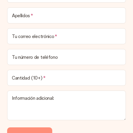
Tiempo de entrega, opciones de entrega y
Apellidos
costos de envío.
¿Puedo elegir una fecha de entrega?
Tu correo electrónico
Elegir la fecha exacta de entrega no es posible. Una vez
personalizado y completado tu pedido, recibirás una
confirmación con las fechas estimadas de entrega. Una vez
que el pedido haya sido enviado, será la empresa de
Tu número de teléfono
transportes la encargada de entregar el regalo.
¿Cuál es el tiempo de entrega y cuándo recibo mi
obsequio?
Cantidad (10+)
El tiempo de entrega se puede encontrar en la página del
producto del regalo.
Información adicional:
Pago
¿Cómo puedo pagar mi pedido?
Ofrecemos los siguientes métodos de pago: Paypal, tarjeta
de crédito o transferencia bancaria. En caso de elegir