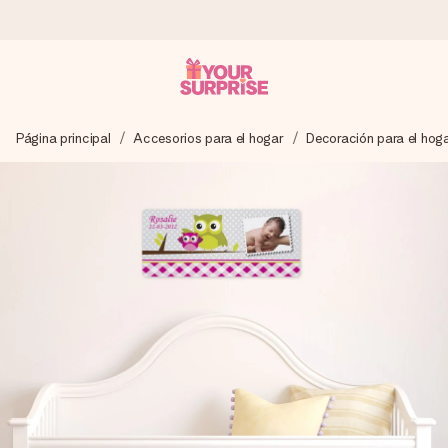
Pide hoy y se envía en 1 día laborable
Página principal
Accesorios para el hogar
Decoración para el hog
Preparamos tu regalo con cuidado y lo enviamos al vuelo,
para que lo entregues en el momento perfecto, cuando más
importa.
4,5 (basado en +15.000 opiniones)
Nuestros regalos inspiran. Los clientes nos dan un 4,5 en
Google Reviews.
Tarjeta de felicitación gratuita
Crea algo único en pocos pasos – con su nombre, tu foto o