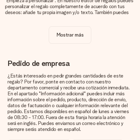
'Empieza a personalizar'. En nuestro editor de regalos puedes
personalizar el regalo completamente de acuerdo con tus
deseos: añade tu propia imagen y/o texto. También puedes
optar por un diseño genial para que tu regalo sea
verdaderamente único.
Mostrar más
¿La personalización está incluida en el precio?
El precio que se muestra en el sitio web incluye la
personalización de tu obsequio. ¡Bonito y claro!
¿Cómo puedo saber si mi imagen tiene la calidad
Pedido de empresa
adecuada?
Queremos asegurarnos de que estás completamente
¿Estás interesado en pedir grandes cantidades de este
satisfecho con tu regalo. Por eso es importante utilizar fotos
regalo? Por favor, ponte en contacto con nuestro
de alta calidad. Si no estás seguro de la calidad de la imagen,
departamento comercial y recibe una cotización inmediata.
ponte en contacto con nuestro equipo de atención al cliente e
En el apartado "Información adicional" puedes incluir más
incluye la foto junto con el regalo que te interesa encargar.
información sobre el pedido, producto, dirección de envío,
Ellos podrán comprobar la calidad por ti.
datos de facturación o cualquier información relevante del
pedido. Estamos disponibles en español de lunes a viernes
¿Qué formatos puedo cargar?
de 08:30 - 17:00. Fuera de esta franja horaria la atención
Puedes carga archivos JPG y PNG en nuestro editor. ¿Es
será en inglés. Puedes enviarnos un correo electrónico y
esto demasiado técnico o tienes una imagen de un formato
siempre serás atendido en español.
diferente que te gustaría usar? Ponte en contacto con
nuestro servicio de atención al cliente. ¡Estaremos