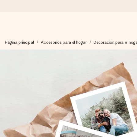
Pide hoy y se envía en 1 día laborable
Página principal
Accesorios para el hogar
Decoración para el hog
Preparamos tu regalo con cuidado y lo enviamos al vuelo, par
4,5 (basado en +15.000 opiniones)
Nuestros regalos inspiran. Los clientes nos dan un 4,5 en Goo
Tarjeta de felicitación gratuita
Crea algo único en pocos pasos – con su nombre, tu foto o un m
momento.