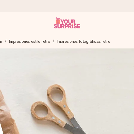
ar
Impresiones estilo retro
Impresiones fotográficas retro
a que lo entregues en el momento perfecto, cuando más importa.
gle Reviews.
ensaje que llegue al corazón. Sin complicaciones, solo todo el amo