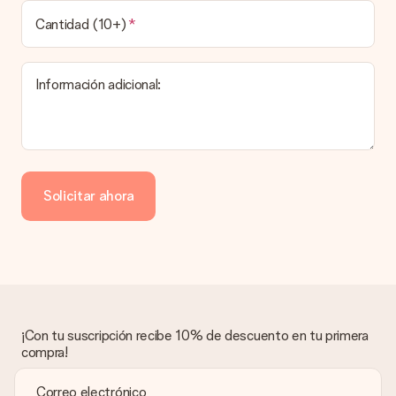
¿Cuál es el tiempo de entrega y cuándo recibo mi
obsequio?
Cantidad (10+)
El tiempo de entrega se puede encontrar en la página del
producto del regalo.
Información adicional:
Pago
¿Cómo puedo pagar mi pedido?
Ofrecemos los siguientes métodos de pago: Paypal, tarjeta
de crédito o transferencia bancaria. En caso de elegir
Solicitar ahora
transferencia bancaria, ten en cuenta 3 días adicionales para la
entrega de tu regalo.
Regalo recibido
¿Qué pasa si el regalo no es del todo de mi agrado?
Lamentamos mucho que no estés satisfecho con tu regalo.
No era nuestra intención, por lo que nos gustaría resolver este
asunto contigo. Ponte en contacto con nuestro equipo de
¡Con tu suscripción recibe 10% de descuento en tu primera
atención al cliente por teléfono, correo electrónico o chat y
compra!
buscaremos una solución adecuada para ti.
¿Se envía la factura junto con el pedido?