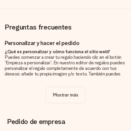
Preguntas frecuentes
Personalizar y hacer el pedido
¿Qué es personalizar y cómo funciona el sitio web?
Puedes comenzar a crear tu regalo haciendo clic en el botón
'Empieza a personalizar'. En nuestro editor de regalos puedes
personalizar el regalo completamente de acuerdo con tus
deseos: añade tu propia imagen y/o texto. También puedes
optar por un diseño genial para que tu regalo sea
verdaderamente único.
Mostrar más
¿La personalización está incluida en el precio?
El precio que se muestra en el sitio web incluye la
personalización de tu obsequio. ¡Bonito y claro!
¿Cómo puedo saber si mi imagen tiene la calidad
Pedido de empresa
adecuada?
Queremos asegurarnos de que estás completamente