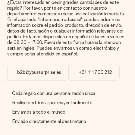
¿Estás interesado en pedir grandes cantidades de este
satisfecho con tu regalo. Por eso es importante utilizar fotos
regalo? Por favor, ponte en contacto con nuestro
de alta calidad. Si no estás seguro de la calidad de la imagen,
departamento comercial y recibe una cotización inmediata.
ponte en contacto con nuestro equipo de atención al cliente e
En el apartado "Información adicional" puedes incluir más
incluye la foto junto con el regalo que te interesa encargar.
información sobre el pedido, producto, dirección de envío,
Ellos podrán comprobar la calidad por ti.
datos de facturación o cualquier información relevante del
pedido. Estamos disponibles en español de lunes a viernes
¿Qué formatos puedo cargar?
de 08:30 - 17:00. Fuera de esta franja horaria la atención
Puedes carga archivos JPG y PNG en nuestro editor. ¿Es
será en inglés. Puedes enviarnos un correo electrónico y
esto demasiado técnico o tienes una imagen de un formato
siempre serás atendido en español.
diferente que te gustaría usar? Ponte en contacto con
nuestro servicio de atención al cliente. ¡Estaremos
encantados de ayudarte para que puedas crear el regalo que
b2b@yoursurprise.es
+31 111 700 212
deseas!
¿Qué pasa si el color u opción que deseo no está
disponible?
Cada regalo con una personalización única
¿Estás buscando un regalo específico o un regalo en un color
específico, pero no aparece en el sitio web? Ponte en
Realice pedidos al por mayor fácilmente
contacto con nuestro equipo de servicio al cliente; ¡Nos
Enviamos a todo el mundo
encantará ayudarte!
Enviado directamente al destinatario
¿Cómo agrego una tarjeta de regalo a mi obsequio? /
¿Qué es exactamente una tarjeta de regalo?