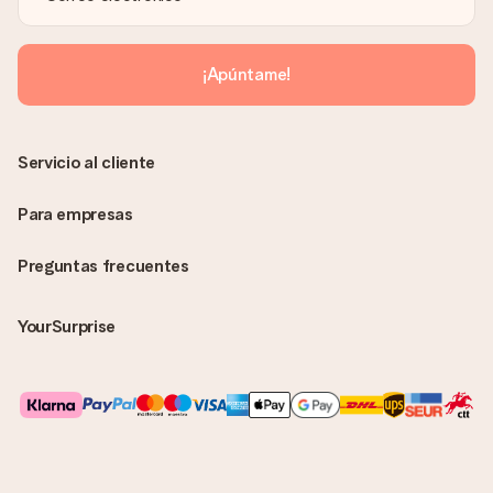
La factura y cualquier otra información relativa a tu regalo se
enviará únicamente por correo electrónico. El regalo se enviará
sin ninguna información adicional Así, evitaremos que la
¡Apúntame!
persona que recibe el regalo la vea. ¡No le enviaremos nada
más que su increíble regalo! ¿Quieres que sepa quién se lo
envía? ¡Rellena nuestra chulísima tarjeta de regalo en la cesta
de la compra!
Servicio al cliente
Para empresas
Preguntas frecuentes
YourSurprise