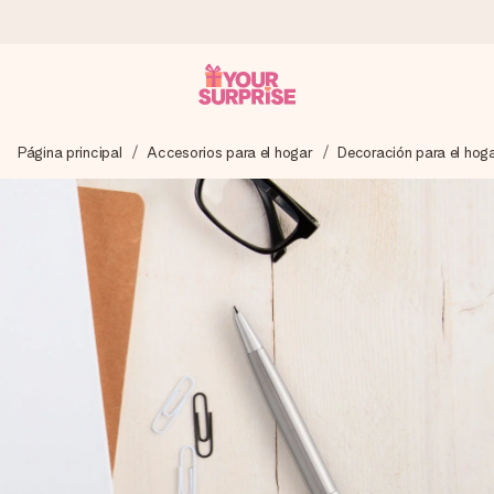
Pide hoy y se envía en 1 día laborable
Página principal
Accesorios para el hogar
Decoración para el hog
Preparamos tu regalo con cuidado y lo enviamos al vuelo,
para que lo entregues en el momento perfecto, cuando más
importa.
4,5 (basado en +15.000 opiniones)
Nuestros regalos inspiran. Los clientes nos dan un 4,5 en
Google Reviews.
Tarjeta de felicitación gratuita
Crea algo único en pocos pasos – con su nombre, tu foto o