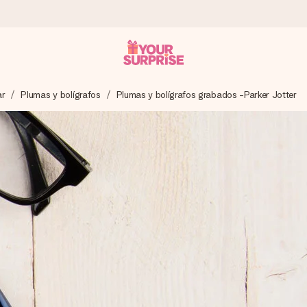
ar
Plumas y bolígrafos
Plumas y bolígrafos grabados -Parker Jotter
a que lo entregues en el momento perfecto, cuando más importa.
gle Reviews.
ensaje que llegue al corazón. Sin complicaciones, solo todo el amo