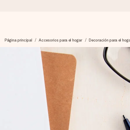
Pide hoy y se envía en 1 día laborable
Página principal
Accesorios para el hogar
Decoración para el hog
Preparamos tu regalo con cuidado y lo enviamos al vuelo, par
4,5 (basado en +15.000 opiniones)
Nuestros regalos inspiran. Los clientes nos dan un 4,5 en Goo
Tarjeta de felicitación gratuita
Crea algo único en pocos pasos – con su nombre, tu foto o un m
momento.