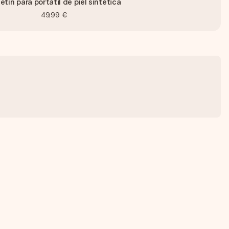
etín para portátil de piel sintética
49,99 €