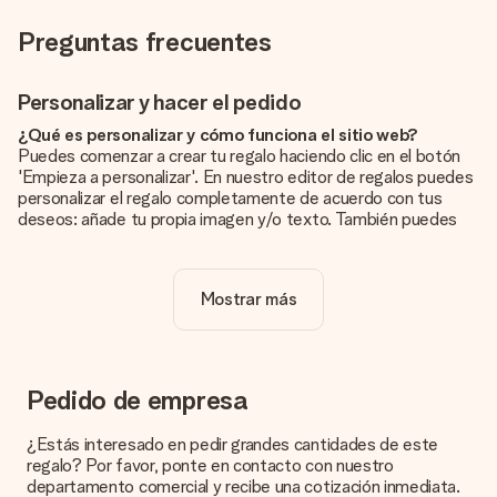
Preguntas frecuentes
Personalizar y hacer el pedido
¿Qué es personalizar y cómo funciona el sitio web?
Puedes comenzar a crear tu regalo haciendo clic en el botón
'Empieza a personalizar'. En nuestro editor de regalos puedes
personalizar el regalo completamente de acuerdo con tus
deseos: añade tu propia imagen y/o texto. También puedes
optar por un diseño genial para que tu regalo sea
verdaderamente único.
Mostrar más
¿La personalización está incluida en el precio?
El precio que se muestra en el sitio web incluye la
personalización de tu obsequio. ¡Bonito y claro!
¿Cómo puedo saber si mi imagen tiene la calidad
Pedido de empresa
adecuada?
Queremos asegurarnos de que estás completamente
¿Estás interesado en pedir grandes cantidades de este
satisfecho con tu regalo. Por eso es importante utilizar fotos
regalo? Por favor, ponte en contacto con nuestro
de alta calidad. Si no estás seguro de la calidad de la imagen,
departamento comercial y recibe una cotización inmediata.
ponte en contacto con nuestro equipo de atención al cliente e