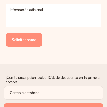
producto del regalo.
Información adicional:
Pago
¿Cómo puedo pagar mi pedido?
Ofrecemos los siguientes métodos de pago: Paypal, tarjeta
de crédito o transferencia bancaria. En caso de elegir
Solicitar ahora
transferencia bancaria, ten en cuenta 3 días adicionales para la
entrega de tu regalo.
Regalo recibido
¿Qué pasa si el regalo no es del todo de mi agrado?
Lamentamos mucho que no estés satisfecho con tu regalo.
No era nuestra intención, por lo que nos gustaría resolver este
asunto contigo. Ponte en contacto con nuestro equipo de
¡Con tu suscripción recibe 10% de descuento en tu primera
atención al cliente por teléfono, correo electrónico o chat y
compra!
buscaremos una solución adecuada para ti.
¿Se envía la factura junto con el pedido?
La factura y cualquier otra información relativa a tu regalo se
enviará únicamente por correo electrónico. El regalo se enviará