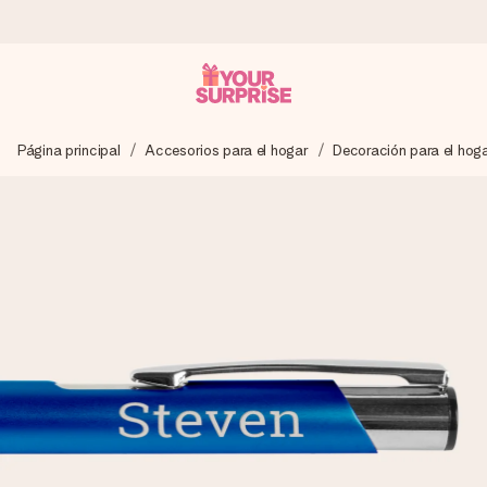
Pide hoy y se envía en 1 día laborable
Página principal
Accesorios para el hogar
Decoración para el hog
Preparamos tu regalo con cuidado y lo enviamos al vuelo,
para que lo entregues en el momento perfecto, cuando más
importa.
4,5 (basado en +15.000 opiniones)
Nuestros regalos inspiran. Los clientes nos dan un 4,5 en
Google Reviews.
Tarjeta de felicitación gratuita
Crea algo único en pocos pasos – con su nombre, tu foto o