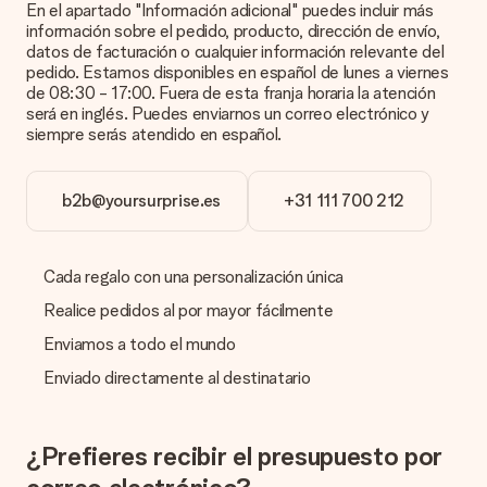
En el apartado "Información adicional" puedes incluir más
incluye la foto junto con el regalo que te interesa encargar.
información sobre el pedido, producto, dirección de envío,
Ellos podrán comprobar la calidad por ti.
datos de facturación o cualquier información relevante del
pedido. Estamos disponibles en español de lunes a viernes
¿Qué formatos puedo cargar?
de 08:30 - 17:00. Fuera de esta franja horaria la atención
Puedes carga archivos JPG y PNG en nuestro editor. ¿Es
será en inglés. Puedes enviarnos un correo electrónico y
esto demasiado técnico o tienes una imagen de un formato
siempre serás atendido en español.
diferente que te gustaría usar? Ponte en contacto con
nuestro servicio de atención al cliente. ¡Estaremos
encantados de ayudarte para que puedas crear el regalo que
b2b@yoursurprise.es
+31 111 700 212
deseas!
¿Qué pasa si el color u opción que deseo no está
disponible?
Cada regalo con una personalización única
¿Estás buscando un regalo específico o un regalo en un color
específico, pero no aparece en el sitio web? Ponte en
Realice pedidos al por mayor fácilmente
contacto con nuestro equipo de servicio al cliente; ¡Nos
Enviamos a todo el mundo
encantará ayudarte!
Enviado directamente al destinatario
¿Cómo agrego una tarjeta de regalo a mi obsequio? /
¿Qué es exactamente una tarjeta de regalo?
Al hacer clic en 'Tarjeta gratis' en la cesta de la compra,
puedes agregar la tarjeta gratuita a tu regalo. Puedes poner
¿Prefieres recibir el presupuesto por
un mensaje personal en esta tarjeta para que el destinatario