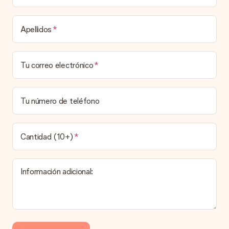
destinatario.
Tiempo de entrega, opciones de entrega y
Apellidos
costos de envío.
¿Puedo elegir una fecha de entrega?
Tu correo electrónico
Elegir la fecha exacta de entrega no es posible. Una vez
personalizado y completado tu pedido, recibirás una
confirmación con las fechas estimadas de entrega. Una vez
que el pedido haya sido enviado, será la empresa de
Tu número de teléfono
transportes la encargada de entregar el regalo.
¿Cuál es el tiempo de entrega y cuándo recibo mi
obsequio?
Cantidad (10+)
El tiempo de entrega se puede encontrar en la página del
producto del regalo.
Información adicional:
Pago
¿Cómo puedo pagar mi pedido?
Ofrecemos los siguientes métodos de pago: Paypal, tarjeta
de crédito o transferencia bancaria. En caso de elegir