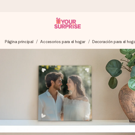
Pide hoy y se envía en 1 día laborable
Página principal
Accesorios para el hogar
Decoración para el hog
Preparamos tu regalo con cuidado y lo enviamos al vuelo,
para que lo entregues en el momento perfecto, cuando más
importa.
4,5 (basado en +15.000 opiniones)
Nuestros regalos inspiran. Los clientes nos dan un 4,5 en
Google Reviews.
Tarjeta de felicitación gratuita
Crea algo único en pocos pasos – con su nombre, tu foto o