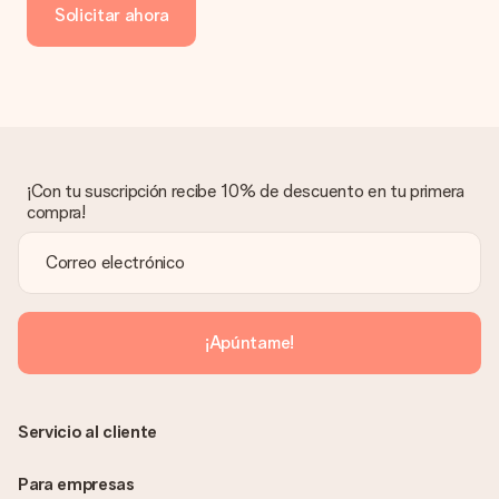
Solicitar ahora
transferencia bancaria, ten en cuenta 3 días adicionales para la
entrega de tu regalo.
Regalo recibido
¿Qué pasa si el regalo no es del todo de mi agrado?
Lamentamos mucho que no estés satisfecho con tu regalo.
No era nuestra intención, por lo que nos gustaría resolver este
asunto contigo. Ponte en contacto con nuestro equipo de
¡Con tu suscripción recibe 10% de descuento en tu primera
atención al cliente por teléfono, correo electrónico o chat y
compra!
buscaremos una solución adecuada para ti.
¿Se envía la factura junto con el pedido?
La factura y cualquier otra información relativa a tu regalo se
enviará únicamente por correo electrónico. El regalo se enviará
sin ninguna información adicional Así, evitaremos que la
¡Apúntame!
persona que recibe el regalo la vea. ¡No le enviaremos nada
más que su increíble regalo! ¿Quieres que sepa quién se lo
envía? ¡Rellena nuestra chulísima tarjeta de regalo en la cesta
de la compra!
Servicio al cliente
Para empresas