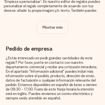
'Empieza a personalizar'. En nuestro editor de regalos puedes
personalizar el regalo completamente de acuerdo con tus
deseos: añade tu propia imagen y/o texto. También puedes
optar por un diseño genial para que tu regalo sea
verdaderamente único.
Mostrar más
¿La personalización está incluida en el precio?
El precio que se muestra en el sitio web incluye la
personalización de tu obsequio. ¡Bonito y claro!
¿Cómo puedo saber si mi imagen tiene la calidad
Pedido de empresa
adecuada?
Queremos asegurarnos de que estás completamente
¿Estás interesado en pedir grandes cantidades de este
satisfecho con tu regalo. Por eso es importante utilizar fotos
regalo? Por favor, ponte en contacto con nuestro
de alta calidad. Si no estás seguro de la calidad de la imagen,
departamento comercial y recibe una cotización inmediata.
ponte en contacto con nuestro equipo de atención al cliente e
En el apartado "Información adicional" puedes incluir más
incluye la foto junto con el regalo que te interesa encargar.
información sobre el pedido, producto, dirección de envío,
Ellos podrán comprobar la calidad por ti.
datos de facturación o cualquier información relevante del
pedido. Estamos disponibles en español de lunes a viernes
¿Qué formatos puedo cargar?
de 08:30 - 17:00. Fuera de esta franja horaria la atención
Puedes carga archivos JPG y PNG en nuestro editor. ¿Es
será en inglés. Puedes enviarnos un correo electrónico y
esto demasiado técnico o tienes una imagen de un formato
siempre serás atendido en español.
diferente que te gustaría usar? Ponte en contacto con
nuestro servicio de atención al cliente. ¡Estaremos