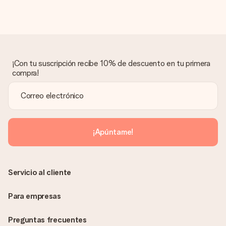
Regalo recibido
¿Qué pasa si el regalo no es del todo de mi agrado?
Lamentamos mucho que no estés satisfecho con tu regalo.
No era nuestra intención, por lo que nos gustaría resolver este
asunto contigo. Ponte en contacto con nuestro equipo de
¡Con tu suscripción recibe 10% de descuento en tu primera
atención al cliente por teléfono, correo electrónico o chat y
compra!
buscaremos una solución adecuada para ti.
¿Se envía la factura junto con el pedido?
La factura y cualquier otra información relativa a tu regalo se
enviará únicamente por correo electrónico. El regalo se enviará
sin ninguna información adicional Así, evitaremos que la
¡Apúntame!
persona que recibe el regalo la vea. ¡No le enviaremos nada
más que su increíble regalo! ¿Quieres que sepa quién se lo
envía? ¡Rellena nuestra chulísima tarjeta de regalo en la cesta
de la compra!
Servicio al cliente
Para empresas
Preguntas frecuentes