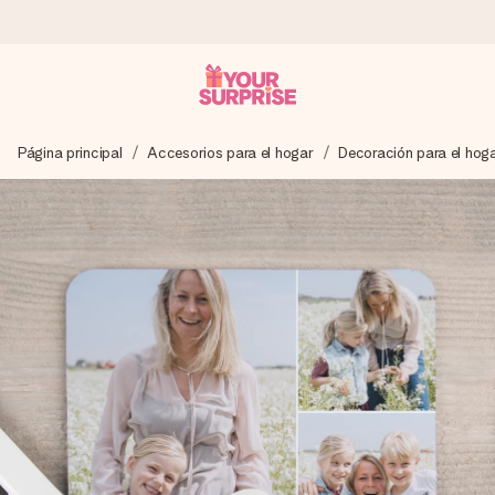
Pide hoy y se envía en 1 día laborable
Página principal
Accesorios para el hogar
Decoración para el hog
Preparamos tu regalo con cuidado y lo enviamos al vuelo,
para que lo entregues en el momento perfecto, cuando más
importa.
4,5 (basado en +15.000 opiniones)
Nuestros regalos inspiran. Los clientes nos dan un 4,5 en
Google Reviews.
Tarjeta de felicitación gratuita
Crea algo único en pocos pasos – con su nombre, tu foto o