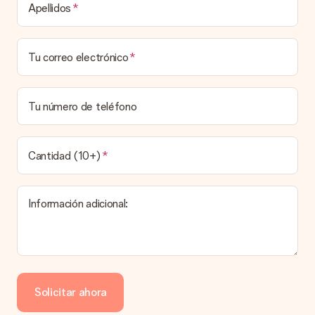
Tiempo de entrega, opciones de entrega y
Apellidos
costos de envío.
¿Puedo elegir una fecha de entrega?
Tu correo electrónico
Elegir la fecha exacta de entrega no es posible. Una vez
personalizado y completado tu pedido, recibirás una
confirmación con las fechas estimadas de entrega. Una vez
que el pedido haya sido enviado, será la empresa de
Tu número de teléfono
transportes la encargada de entregar el regalo.
¿Cuál es el tiempo de entrega y cuándo recibo mi
obsequio?
Cantidad (10+)
El tiempo de entrega se puede encontrar en la página del
producto del regalo.
Información adicional:
Pago
¿Cómo puedo pagar mi pedido?
Ofrecemos los siguientes métodos de pago: Paypal, tarjeta
de crédito o transferencia bancaria. En caso de elegir
Solicitar ahora
transferencia bancaria, ten en cuenta 3 días adicionales para la
entrega de tu regalo.