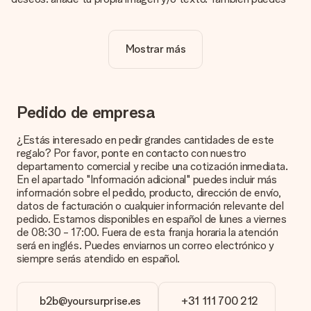
optar por un diseño genial para que tu regalo sea
verdaderamente único.
Mostrar más
¿La personalización está incluida en el precio?
El precio que se muestra en el sitio web incluye la
personalización de tu obsequio. ¡Bonito y claro!
¿Cómo puedo saber si mi imagen tiene la calidad
Pedido de empresa
adecuada?
Queremos asegurarnos de que estás completamente
¿Estás interesado en pedir grandes cantidades de este
satisfecho con tu regalo. Por eso es importante utilizar fotos
regalo? Por favor, ponte en contacto con nuestro
de alta calidad. Si no estás seguro de la calidad de la imagen,
departamento comercial y recibe una cotización inmediata.
ponte en contacto con nuestro equipo de atención al cliente e
En el apartado "Información adicional" puedes incluir más
incluye la foto junto con el regalo que te interesa encargar.
información sobre el pedido, producto, dirección de envío,
Ellos podrán comprobar la calidad por ti.
datos de facturación o cualquier información relevante del
pedido. Estamos disponibles en español de lunes a viernes
¿Qué formatos puedo cargar?
de 08:30 - 17:00. Fuera de esta franja horaria la atención
Puedes carga archivos JPG y PNG en nuestro editor. ¿Es
será en inglés. Puedes enviarnos un correo electrónico y
esto demasiado técnico o tienes una imagen de un formato
siempre serás atendido en español.
diferente que te gustaría usar? Ponte en contacto con
nuestro servicio de atención al cliente. ¡Estaremos
encantados de ayudarte para que puedas crear el regalo que
b2b@yoursurprise.es
+31 111 700 212
deseas!