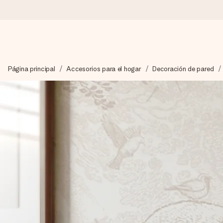
Pide hoy y se envía en 1 día laborable
Página principal
Accesorios para el hogar
Decoración de pared
Preparamos tu regalo con cuidado y lo enviamos al vuelo, par
4,5 (basado en +15.000 opiniones)
Nuestros regalos inspiran. Los clientes nos dan un 4,5 en Goo
Tarjeta de felicitación gratuita
Crea algo único en pocos pasos – con su nombre, tu foto o un m
momento.