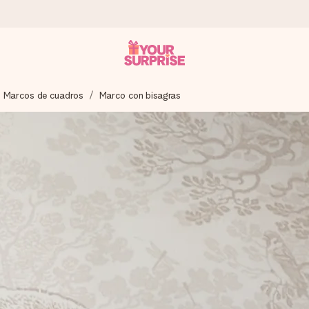
Marcos de cuadros
Marco con bisagras
a que lo entregues en el momento perfecto, cuando más importa.
gle Reviews.
ensaje que llegue al corazón. Sin complicaciones, solo todo el amo