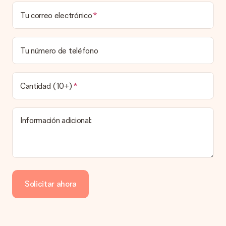
¿Puedo elegir una fecha de entrega?
Tu correo electrónico
Elegir la fecha exacta de entrega no es posible. Una vez
personalizado y completado tu pedido, recibirás una
confirmación con las fechas estimadas de entrega. Una vez
que el pedido haya sido enviado, será la empresa de
Tu número de teléfono
transportes la encargada de entregar el regalo.
¿Cuál es el tiempo de entrega y cuándo recibo mi
obsequio?
Cantidad (10+)
El tiempo de entrega se puede encontrar en la página del
producto del regalo.
Información adicional:
Pago
¿Cómo puedo pagar mi pedido?
Ofrecemos los siguientes métodos de pago: Paypal, tarjeta
de crédito o transferencia bancaria. En caso de elegir
Solicitar ahora
transferencia bancaria, ten en cuenta 3 días adicionales para la
entrega de tu regalo.
Regalo recibido