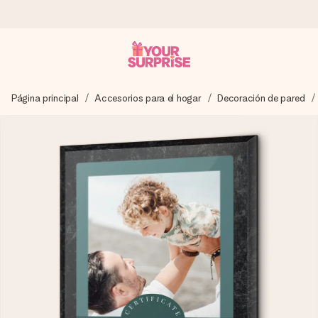
Pide hoy y se envía en 1 día laborable
Página principal
Accesorios para el hogar
Decoración de pared
Preparamos tu regalo con cuidado y lo enviamos al vuelo,
para que lo entregues en el momento perfecto, cuando más
importa.
4,5 (basado en +15.000 opiniones)
Nuestros regalos inspiran. Los clientes nos dan un 4,5 en
Google Reviews.
Tarjeta de felicitación gratuita
Crea algo único en pocos pasos – con su nombre, tu foto o