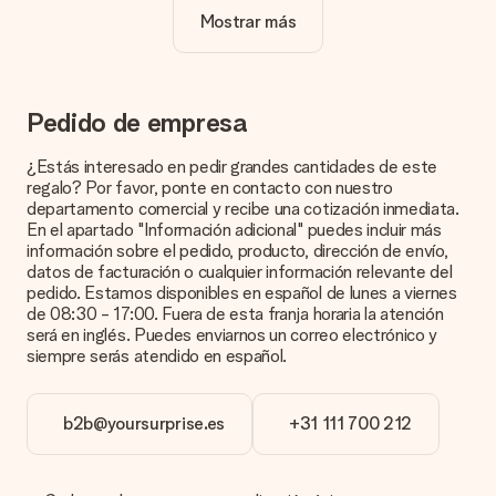
Mostrar más
¿La personalización está incluida en el precio?
El precio que se muestra en el sitio web incluye la
personalización de tu obsequio. ¡Bonito y claro!
¿Cómo puedo saber si mi imagen tiene la calidad
Pedido de empresa
adecuada?
Queremos asegurarnos de que estás completamente
¿Estás interesado en pedir grandes cantidades de este
satisfecho con tu regalo. Por eso es importante utilizar fotos
regalo? Por favor, ponte en contacto con nuestro
de alta calidad. Si no estás seguro de la calidad de la imagen,
departamento comercial y recibe una cotización inmediata.
ponte en contacto con nuestro equipo de atención al cliente e
En el apartado "Información adicional" puedes incluir más
incluye la foto junto con el regalo que te interesa encargar.
información sobre el pedido, producto, dirección de envío,
Ellos podrán comprobar la calidad por ti.
datos de facturación o cualquier información relevante del
pedido. Estamos disponibles en español de lunes a viernes
¿Qué formatos puedo cargar?
de 08:30 - 17:00. Fuera de esta franja horaria la atención
Puedes carga archivos JPG y PNG en nuestro editor. ¿Es
será en inglés. Puedes enviarnos un correo electrónico y
esto demasiado técnico o tienes una imagen de un formato
siempre serás atendido en español.
diferente que te gustaría usar? Ponte en contacto con
nuestro servicio de atención al cliente. ¡Estaremos
encantados de ayudarte para que puedas crear el regalo que
b2b@yoursurprise.es
+31 111 700 212
deseas!
¿Qué pasa si el color u opción que deseo no está
disponible?