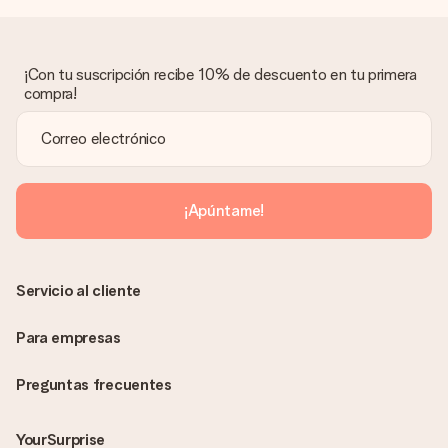
¿Qué pasa si el regalo no es del todo de mi agrado?
Lamentamos mucho que no estés satisfecho con tu regalo.
No era nuestra intención, por lo que nos gustaría resolver este
asunto contigo. Ponte en contacto con nuestro equipo de
¡Con tu suscripción recibe 10% de descuento en tu primera
atención al cliente por teléfono, correo electrónico o chat y
compra!
buscaremos una solución adecuada para ti.
¿Se envía la factura junto con el pedido?
La factura y cualquier otra información relativa a tu regalo se
enviará únicamente por correo electrónico. El regalo se enviará
sin ninguna información adicional Así, evitaremos que la
¡Apúntame!
persona que recibe el regalo la vea. ¡No le enviaremos nada
más que su increíble regalo! ¿Quieres que sepa quién se lo
envía? ¡Rellena nuestra chulísima tarjeta de regalo en la cesta
de la compra!
Servicio al cliente
Para empresas
Preguntas frecuentes
YourSurprise