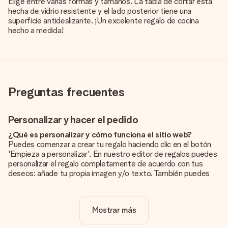
Elige entre varias formas y tamaños. La tabla de cortar está
hecha de vidrio resistente y el lado posterior tiene una
superficie antideslizante. ¡Un excelente regalo de cocina
hecho a medida!
Preguntas frecuentes
Personalizar y hacer el pedido
¿Qué es personalizar y cómo funciona el sitio web?
Puedes comenzar a crear tu regalo haciendo clic en el botón
'Empieza a personalizar'. En nuestro editor de regalos puedes
personalizar el regalo completamente de acuerdo con tus
deseos: añade tu propia imagen y/o texto. También puedes
optar por un diseño genial para que tu regalo sea
verdaderamente único.
Mostrar más
¿La personalización está incluida en el precio?
El precio que se muestra en el sitio web incluye la