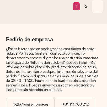
confirmación con las fechas estimadas de entrega. Una vez
1
2
que el pedido haya sido enviado, será la empresa de
transportes la encargada de entregar el regalo.
¿Cuál es el tiempo de entrega y cuándo recibo mi
obsequio?
El tiempo de entrega se puede encontrar en la página del
producto del regalo.
Pedido de empresa
¿Estás interesado en pedir grandes cantidades de este
regalo? Por favor, ponte en contacto con nuestro
Pago
departamento comercial y recibe una cotización inmediata.
¿Cómo puedo pagar mi pedido?
En el apartado "Información adicional" puedes incluir más
Ofrecemos los siguientes métodos de pago: Paypal, tarjeta
información sobre el pedido, producto, dirección de envío,
de crédito o transferencia bancaria. En caso de elegir
datos de facturación o cualquier información relevante del
transferencia bancaria, ten en cuenta 3 días adicionales para la
pedido. Estamos disponibles en español de lunes a viernes
entrega de tu regalo.
de 08:30 - 17:00. Fuera de esta franja horaria la atención
será en inglés. Puedes enviarnos un correo electrónico y
Regalo recibido
siempre serás atendido en español.
¿Qué pasa si el regalo no es del todo de mi agrado?
Lamentamos mucho que no estés satisfecho con tu regalo.
b2b@yoursurprise.es
+31 111 700 212
No era nuestra intención, por lo que nos gustaría resolver este