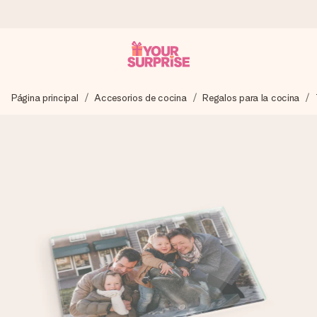
Pide hoy y se envía en 1 día laborable
Página principal
Accesorios de cocina
Regalos para la cocina
Preparamos tu regalo con cuidado y lo enviamos al vuelo,
para que lo entregues en el momento perfecto, cuando más
importa.
4,5 (basado en +15.000 opiniones)
Nuestros regalos inspiran. Los clientes nos dan un 4,5 en
Google Reviews.
Tarjeta de felicitación gratuita
Crea algo único en pocos pasos – con su nombre, tu foto o