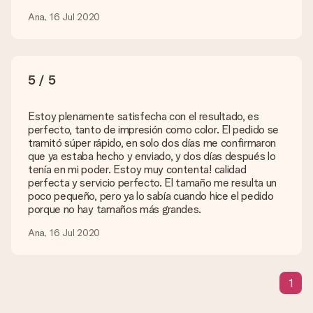
disponible?
¿Estás buscando un regalo específico o un regalo en un color
Ana, 16 Jul 2020
específico, pero no aparece en el sitio web? Ponte en
contacto con nuestro equipo de servicio al cliente; ¡Nos
encantará ayudarte!
5 / 5
¿Cómo agrego una tarjeta de regalo a mi obsequio? /
¿Qué es exactamente una tarjeta de regalo?
Al hacer clic en 'Tarjeta gratis' en la cesta de la compra,
Estoy plenamente satisfecha con el resultado, es
puedes agregar la tarjeta gratuita a tu regalo. Puedes poner
perfecto, tanto de impresión como color. El pedido se
un mensaje personal en esta tarjeta para que el destinatario
tramitó súper rápido, en solo dos días me confirmaron
sepa exactamente a quién agradecer por esta hermosa
que ya estaba hecho y enviado, y dos días después lo
sorpresa.
tenía en mi poder. Estoy muy contenta! calidad
perfecta y servicio perfecto. El tamaño me resulta un
¿Está envuelto mi regalo?
poco pequeño, pero ya lo sabía cuando hice el pedido
Actualmente, no tenemos (aún) un servicio de envoltura de
porque no hay tamaños más grandes.
regalos para envolver tu presente. Los regalos se envían en
una caja decorada con motivos de fiesta. Así, tu obsequio
Ana, 16 Jul 2020
está listo para ser entregado o enviarse directamente al
destinatario.
1
Tiempo de entrega, opciones de entrega y
costos de envío.