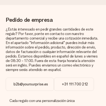
¿Puedo elegir una fecha de entrega?
Elegir la fecha exacta de entrega no es posible. Una vez
personalizado y completado tu pedido, recibirás una
Pedido de empresa
confirmación con las fechas estimadas de entrega. Una vez
que el pedido haya sido enviado, será la empresa de
transportes la encargada de entregar el regalo.
¿Estás interesado en pedir grandes cantidades de este
regalo? Por favor, ponte en contacto con nuestro
¿Cuál es el tiempo de entrega y cuándo recibo mi
departamento comercial y recibe una cotización inmediata.
obsequio?
En el apartado "Información adicional" puedes incluir más
El tiempo de entrega se puede encontrar en la página del
información sobre el pedido, producto, dirección de envío,
producto del regalo.
datos de facturación o cualquier información relevante del
pedido. Estamos disponibles en español de lunes a viernes
de 08:30 - 17:00. Fuera de esta franja horaria la atención
será en inglés. Puedes enviarnos un correo electrónico y
Pago
siempre serás atendido en español.
¿Cómo puedo pagar mi pedido?
Ofrecemos los siguientes métodos de pago: Paypal, tarjeta
b2b@yoursurprise.es
+31 111 700 212
de crédito o transferencia bancaria. En caso de elegir
transferencia bancaria, ten en cuenta 3 días adicionales para la
entrega de tu regalo.
Cada regalo con una personalización única
Regalo recibido