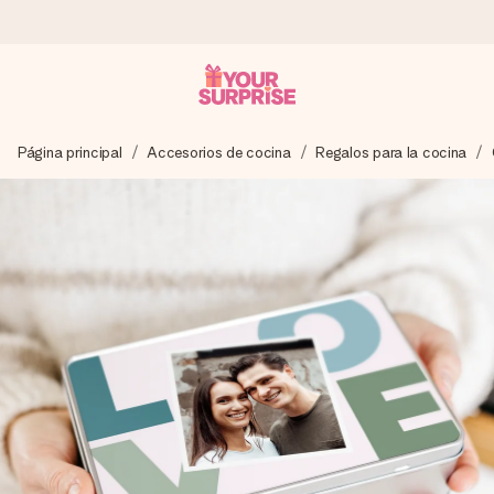
Pide hoy y se envía en 1 día laborable
Página principal
Accesorios de cocina
Regalos para la cocina
Preparamos tu regalo con cuidado y lo enviamos al vuelo,
para que lo entregues en el momento perfecto, cuando más
importa.
4,5 (basado en +15.000 opiniones)
Nuestros regalos inspiran. Los clientes nos dan un 4,5 en
Google Reviews.
Tarjeta de felicitación gratuita
Crea algo único en pocos pasos – con su nombre, tu foto o