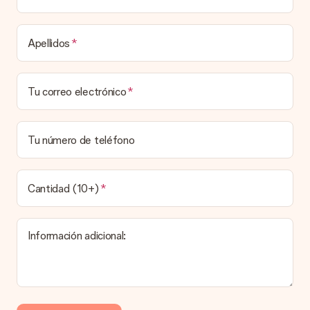
destinatario.
Tiempo de entrega, opciones de entrega y
Apellidos
costos de envío.
¿Puedo elegir una fecha de entrega?
Tu correo electrónico
Elegir la fecha exacta de entrega no es posible. Una vez
personalizado y completado tu pedido, recibirás una
confirmación con las fechas estimadas de entrega. Una vez
que el pedido haya sido enviado, será la empresa de
Tu número de teléfono
transportes la encargada de entregar el regalo.
¿Cuál es el tiempo de entrega y cuándo recibo mi
obsequio?
Cantidad (10+)
El tiempo de entrega se puede encontrar en la página del
producto del regalo.
Información adicional:
Pago
¿Cómo puedo pagar mi pedido?
Ofrecemos los siguientes métodos de pago: Paypal, tarjeta