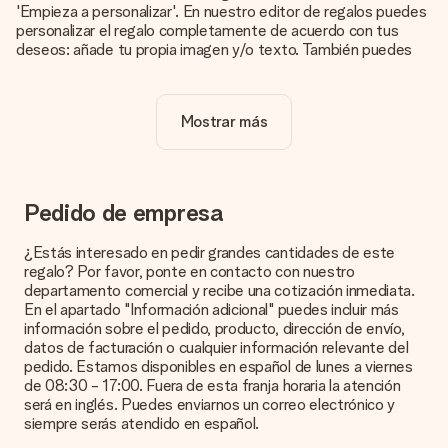
'Empieza a personalizar'. En nuestro editor de regalos puedes
personalizar el regalo completamente de acuerdo con tus
deseos: añade tu propia imagen y/o texto. También puedes
optar por un diseño genial para que tu regalo sea
verdaderamente único.
Mostrar más
¿La personalización está incluida en el precio?
El precio que se muestra en el sitio web incluye la
personalización de tu obsequio. ¡Bonito y claro!
¿Cómo puedo saber si mi imagen tiene la calidad
Pedido de empresa
adecuada?
Queremos asegurarnos de que estás completamente
¿Estás interesado en pedir grandes cantidades de este
satisfecho con tu regalo. Por eso es importante utilizar fotos
regalo? Por favor, ponte en contacto con nuestro
de alta calidad. Si no estás seguro de la calidad de la imagen,
departamento comercial y recibe una cotización inmediata.
ponte en contacto con nuestro equipo de atención al cliente e
En el apartado "Información adicional" puedes incluir más
incluye la foto junto con el regalo que te interesa encargar.
información sobre el pedido, producto, dirección de envío,
Ellos podrán comprobar la calidad por ti.
datos de facturación o cualquier información relevante del
pedido. Estamos disponibles en español de lunes a viernes
¿Qué formatos puedo cargar?
de 08:30 - 17:00. Fuera de esta franja horaria la atención
Puedes carga archivos JPG y PNG en nuestro editor. ¿Es
será en inglés. Puedes enviarnos un correo electrónico y
esto demasiado técnico o tienes una imagen de un formato
siempre serás atendido en español.
diferente que te gustaría usar? Ponte en contacto con