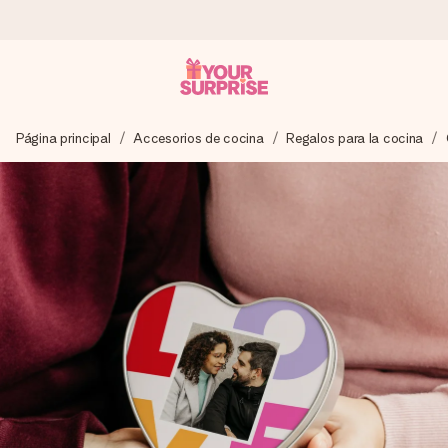
Pide hoy y se envía en 1 día laborable
Página principal
Accesorios de cocina
Regalos para la cocina
Preparamos tu regalo con cuidado y lo enviamos al vuelo,
para que lo entregues en el momento perfecto, cuando más
importa.
4,5 (basado en +15.000 opiniones)
Nuestros regalos inspiran. Los clientes nos dan un 4,5 en
Google Reviews.
Tarjeta de felicitación gratuita
Crea algo único en pocos pasos – con su nombre, tu foto o