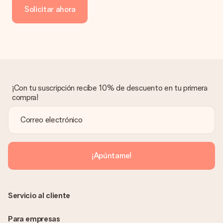
de crédito o transferencia bancaria. En caso de elegir
Solicitar ahora
transferencia bancaria, ten en cuenta 3 días adicionales para la
entrega de tu regalo.
Regalo recibido
¿Qué pasa si el regalo no es del todo de mi agrado?
Lamentamos mucho que no estés satisfecho con tu regalo.
No era nuestra intención, por lo que nos gustaría resolver este
asunto contigo. Ponte en contacto con nuestro equipo de
¡Con tu suscripción recibe 10% de descuento en tu primera
atención al cliente por teléfono, correo electrónico o chat y
compra!
buscaremos una solución adecuada para ti.
¿Se envía la factura junto con el pedido?
La factura y cualquier otra información relativa a tu regalo se
enviará únicamente por correo electrónico. El regalo se enviará
sin ninguna información adicional Así, evitaremos que la
¡Apúntame!
persona que recibe el regalo la vea. ¡No le enviaremos nada
más que su increíble regalo! ¿Quieres que sepa quién se lo
envía? ¡Rellena nuestra chulísima tarjeta de regalo en la cesta
de la compra!
Servicio al cliente
Para empresas