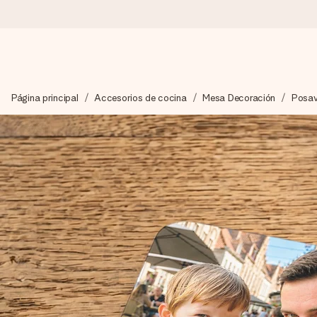
Pide hoy y se envía en 1 día laborable
Página principal
Accesorios de cocina
Mesa Decoración
Posa
Preparamos tu regalo con cuidado y lo enviamos al vuelo, par
4,5 (basado en +15.000 opiniones)
Nuestros regalos inspiran. Los clientes nos dan un 4,5 en Goo
Tarjeta de felicitación gratuita
Crea algo único en pocos pasos – con su nombre, tu foto o un m
momento.