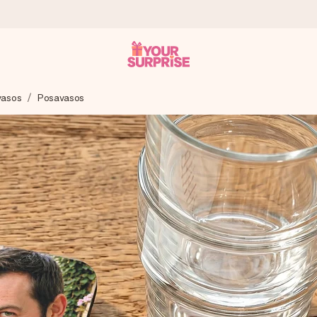
vasos
Posavasos
a que lo entregues en el momento perfecto, cuando más importa.
gle Reviews.
ensaje que llegue al corazón. Sin complicaciones, solo todo el amo