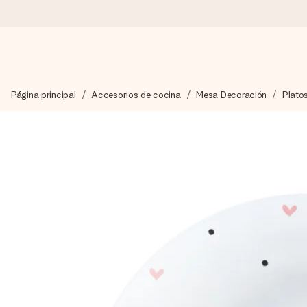
Pide hoy y se envía en 1 día laborable
Página principal
Accesorios de cocina
Mesa Decoración
Plato
Preparamos tu regalo con cuidado y lo enviamos al vuelo, par
4,5 (basado en +15.000 opiniones)
Nuestros regalos inspiran. Los clientes nos dan un 4,5 en Goo
Tarjeta de felicitación gratuita
Crea algo único en pocos pasos – con su nombre, tu foto o un m
momento.